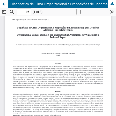
Diagnóstico de Clima Organizacional e Proposições de Endomarketing para Comércio Atacadista: um Relato Técnico